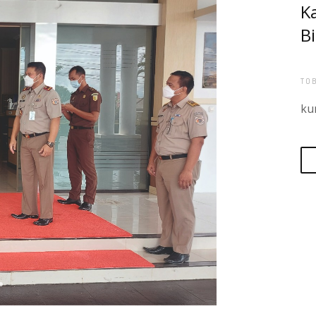
K
Bi
TO