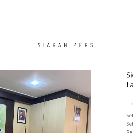
HOME
TENTANG K
SIARAN PERS
S
L
TO
Sebagaimana ketentuan Perpre
RA diselenggarakan oleh pemerintah pusat dan pemerin