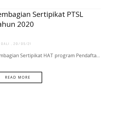
embagian Sertipikat PTSL
ahun 2020
BOALI
, 20/05/21
Pembagian Sertipikat HAT program Pendaftaran Tanah Sistematis Lengkap (PTSL) sebanyak 200 Sertipikat di desa Rindik Kecamatan Toboali, Kota Binjai
READ MORE