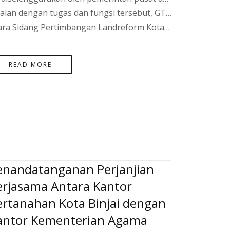
si tersebut, GTRA Kota Binjai pada tanggal 16 November 2021 menyelenggarakan Sidang Panitia Pertimbangan Landreform (PPL). Adapun yang menjadi pokok bahasan dalam sidang PPL adalah masing-masing unit teknis memaparkan hasil pengumpulan data berupa hasil seleksi subjek dan objek redistribusi tanah dan hasil pengumpulan data fisik berupa hasil pemetaan objek yang diakhiri dengan penetapan subjek penerima tanah objek reforma agraria.
Namak Kantor Bupati Kota Binjai pada hari Selasa tanggal 16 November 2021 dihadiri langsung oleh Bupati Kota Binjai, H. Riza Herdavid, S.T., M.Tr.IP. Kepala Kantor Pertanahan Kota Binjai, Agung Basuki, S.ST., M.H., Wakil Kepala Kepolisian Resor Kota Binjai, Kompol Erwan Yudha Perkasa, Para Kepala Dinas OPD terkait, Kepala Kesatuan Pengelola Hutan Produksi (KPHP) Unit VIII Kota Binjai (Muntai Palas), Kepala Seksi Penataan dan Pemberdayaan Kantor Pertanahan Kota Binjai, Ketua HKTI Kota Binjai, Camat Toboali, Air Gegas, Payung, Simpang Rimba, Pulau Besar dan Lepar Pongok serta para kepala desa yang wilayahnya menjadi objek identifikasi subjek dan objek redistribusi tanah. Acara Sidang PPL diakhiri dengan penandatanganan Berita Acara Sidang yang menetapkan nama-nama subjek penerima dan tanah objek redistribusi tanah di Kota Binjai Tahun 2021. Pada akhir acara, Bupati Kota Binjai, H. Riza Herdavid, S.T., M.Tr.IP. menyampaikan harapan agar masyarakat Kota Binjai dapat diberikan kemudahan untuk mengurus hal-hal yang terkait RA, apabila terdapat keluhan terhadap program-program pemerintah, agar melalui ruang-ruang pengaduan yang ada dan semoga program RA dapat bermanfaat bagi masyarakat luas khususnya Kota Binjai.
READ MORE
enandatanganan Perjanjian
erjasama Antara Kantor
ertanahan Kota Binjai dengan
antor Kementerian Agama