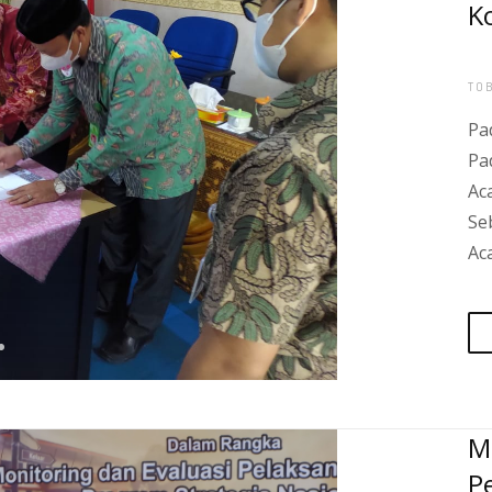
Ko
TO
Pada sambutannya, Kepala Kantor Pertanahan Kota Binjai menyampaikan bahwa tug
Acara penandatanganan kerjasama ini sema
Sebagai implementasi penandatanganan pe
Acara sosialisasi yang dikemas dalam bentuk forum disk
M
P