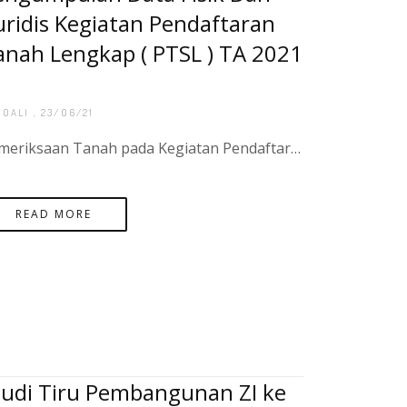
uridis Kegiatan Pendaftaran
anah Lengkap ( PTSL ) TA 2021
BOALI
, 23/06/21
Pemeriksaan Tanah pada Kegiatan Pendaftaran Tanah Sistematis Lengkap (PTSL) Tahun 2021 yang di laksankan di desa Penutuk dan Desa Tanjung Labu di pulau Lepar yang di hadiri oleh bapak Agung Basuki, S.ST.,M.H Selaku Kepala Kantor Pertanahan Kabupaten Bangk
READ MORE
tudi Tiru Pembangunan ZI ke