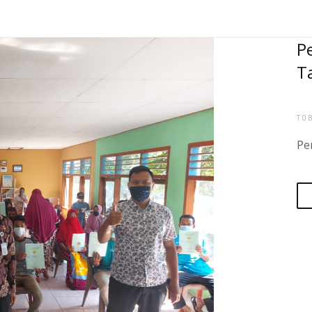
P
T
TO