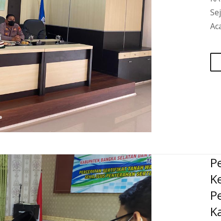
Sejalan dengan tugas dan fung
Acara Sidang Pertimbangan Landreform Kota Binjai dilaksanakan di Ruang Rapat Gunung 
P
K
P
K