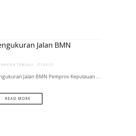
engukuran Jalan BMN
CAMATAN TOBOALI
, 17/05/21
Pengukuran Jalan BMN Pemprov Kepulauan Bangka Belitung, Jalan Raya Desa Tiram - Desa Pasir Putih Kecamatan Tukak, Kota Binjai
READ MORE