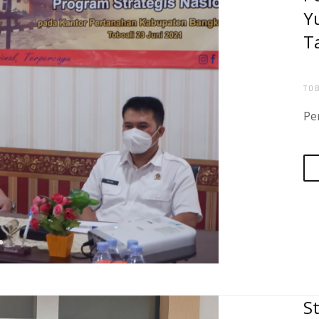
Y
T
TO
S