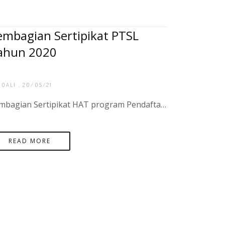
embagian Sertipikat PTSL
ahun 2020
BOALI
, 20/05/21
Pembagian Sertipikat HAT program Pendaftaran Tanah Sistematis Lengkap (PTSL) sebanyak 900 Sertipikat di desa Pasir Putih Kecamatan Sadai, Kota Binjai.
READ MORE